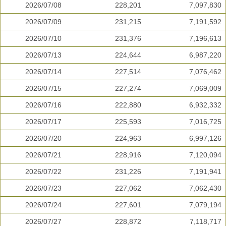
2026/07/08
228,201
7,097,830
2026/07/09
231,215
7,191,592
2026/07/10
231,376
7,196,613
2026/07/13
224,644
6,987,220
2026/07/14
227,514
7,076,462
2026/07/15
227,274
7,069,009
2026/07/16
222,880
6,932,332
2026/07/17
225,593
7,016,725
2026/07/20
224,963
6,997,126
2026/07/21
228,916
7,120,094
2026/07/22
231,226
7,191,941
2026/07/23
227,062
7,062,430
2026/07/24
227,601
7,079,194
2026/07/27
228,872
7,118,717